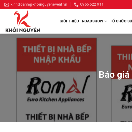
Skip
kinhdoanh@khoinguyenevent.vn
0965 622 911
to
content
GIỚI THIỆU
ROADSHOW
TỔ CHỨC SỰ
Báo giá