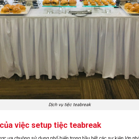
Dịch vụ tiệc teabreak
của việc setup tiệc teabreak
ợc ưa chuộng sử dụng phổ biến trong hầu hết các sự kiện lớn nhỏ