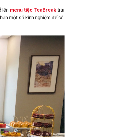
ể lên
menu tiệc TeaBreak
trái
c bạn một số kinh nghiệm để có