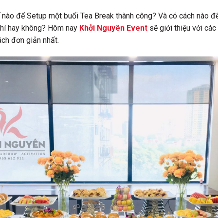
ế nào để Setup một buổi Tea Break thành công? Và có cách nào đ
i phí hay không? Hôm nay
Khởi Nguyên Event
sẽ giới thiệu với cá
ách đơn giản nhất.