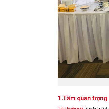
1.Tầm quan trọng 
Tiệc teabreak
là xu hướng đư