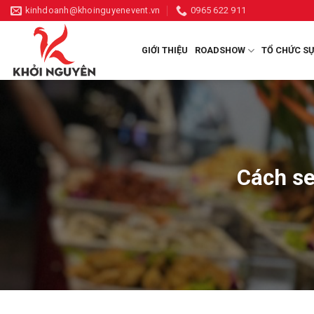
Skip
kinhdoanh@khoinguyenevent.vn
0965 622 911
to
content
GIỚI THIỆU
ROADSHOW
TỔ CHỨC SỰ
Cách se