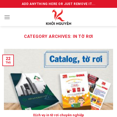
Skip
ADD ANYTHING HERE OR JUST REMOVE IT...
to
content
CATEGORY ARCHIVES:
IN TỜ RƠI
22
Th5
Dịch vụ in tờ rơi chuyên nghiệp