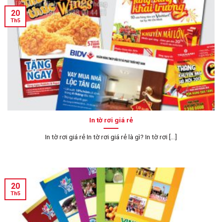
20
Th5
In tờ rơi giá rẻ
In tờ rơi giá rẻ In tờ rơi giá rẻ là gì? In tờ rơi [...]
20
Th5