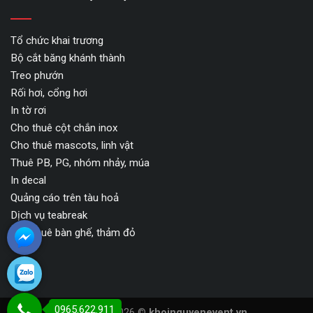
Tổ chức khai trương
Bộ cắt băng khánh thành
Treo phướn
Rối hơi, cổng hơi
In tờ rơi
Cho thuê cột chắn inox
Cho thuê mascots, linh vật
Thuê PB, PG, nhóm nhảy, múa
In decal
Quảng cáo trên tàu hoả
Dịch vụ teabreak
Cho thuê bàn ghế, thảm đỏ
0965.622.911
Copyright 2026 ©
khoinguyenevent.vn