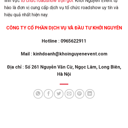
lĩnh vực
tổ chức roadshow trọn gói
. Khởi Nguyên Event tự
hào là đơn vị cung cấp dịch vụ tổ chức roadshow uy tín và
hiệu quả nhất hiện nay.
CÔNG TY CỔ PHẦN DỊCH VỤ VÀ ĐẦU TƯ KHỞI NGUYÊN
Hotline : 0965622911
Mail : kinhdoanh@khoinguyenevent.com
Địa chỉ : Số 261 Nguyễn Văn Cừ, Ngọc Lâm, Long Biên,
Hà Nội