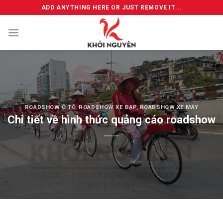
Skip
ADD ANYTHING HERE OR JUST REMOVE IT...
to
content
ROADSHOW Ô TÔ
,
ROADSHOW XE ĐẠP
,
ROADSHOW XE MÁY
Chi tiết về hình thức quảng cáo roadshow