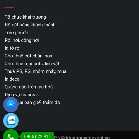
Tổ chức khai trương
Bộ cắt băng khánh thành
Treo phướn
Rối hơi, cổng hơi
In tờ rơi
Cho thuê cột chắn inox
Cho thuê mascots, linh vật
Thuê PB, PG, nhóm nhảy, múa
In decal
Quảng cáo trên tàu hoả
Dịch vụ teabreak
Cho thuê bàn ghế, thảm đỏ
0965.622.911
Copyright 2026 ©
khoinguyenevent.vn