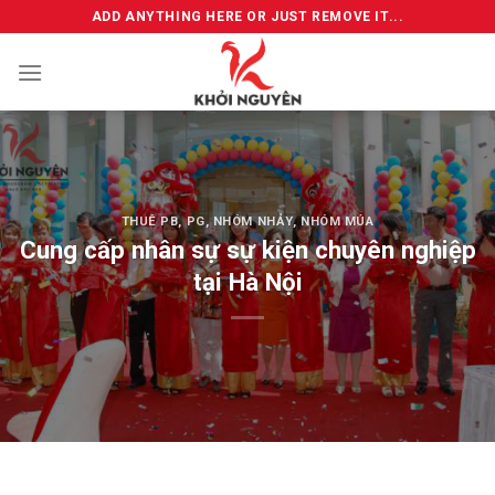
Skip
ADD ANYTHING HERE OR JUST REMOVE IT...
to
content
THUÊ PB, PG, NHÓM NHẢY, NHÓM MÚA
Cung cấp nhân sự sự kiện chuyên nghiệp
tại Hà Nội