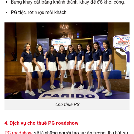
Bưng khay cắt băng khánh thành, khay để đồ khởi công.
PG tiệc, rót rượu mời khách
Cho thuê PG
4. Dịch vụ
cho thuê PG
roadshow
PG roadshow
sẽ là những người tạo sự ấn tượng, thu hút sự