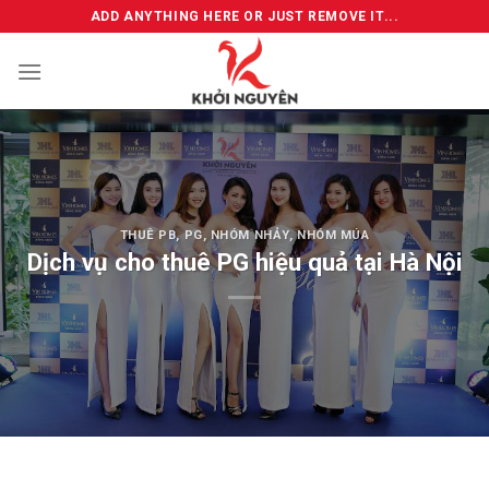
Skip
ADD ANYTHING HERE OR JUST REMOVE IT...
to
content
THUÊ PB, PG, NHÓM NHẢY, NHÓM MÚA
Dịch vụ cho thuê PG hiệu quả tại Hà Nội