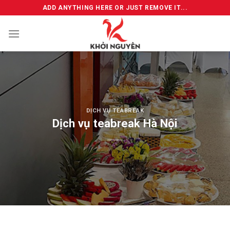
Skip
ADD ANYTHING HERE OR JUST REMOVE IT...
to
content
DỊCH VỤ TEABREAK
Dịch vụ teabreak Hà Nội