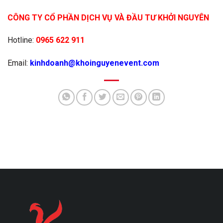
CÔNG TY CỔ PHẦN DỊCH VỤ VÀ ĐẦU TƯ KHỞI NGUYÊN
Hotline:
0965 622 911
Email:
kinhdoanh@khoinguyenevent.com