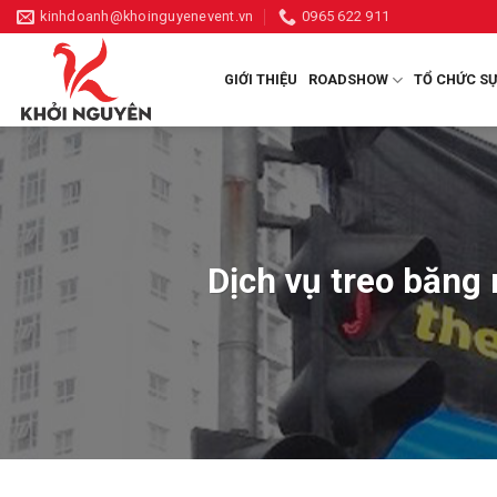
Skip
kinhdoanh@khoinguyenevent.vn
0965 622 911
to
content
GIỚI THIỆU
ROADSHOW
TỔ CHỨC SỰ
Dịch vụ treo băng