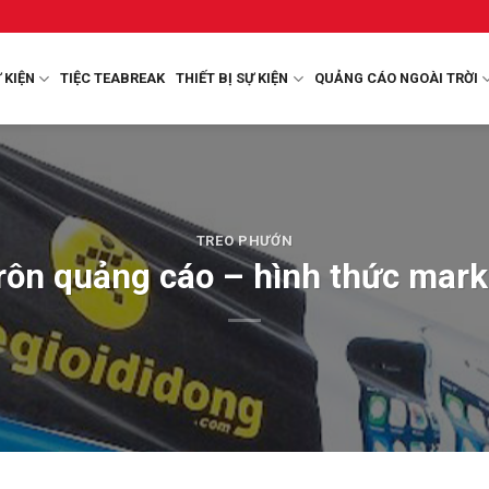
 KIỆN
TIỆC TEABREAK
THIẾT BỊ SỰ KIỆN
QUẢNG CÁO NGOÀI TRỜI
TREO PHƯỚN
 rôn quảng cáo – hình thức mark