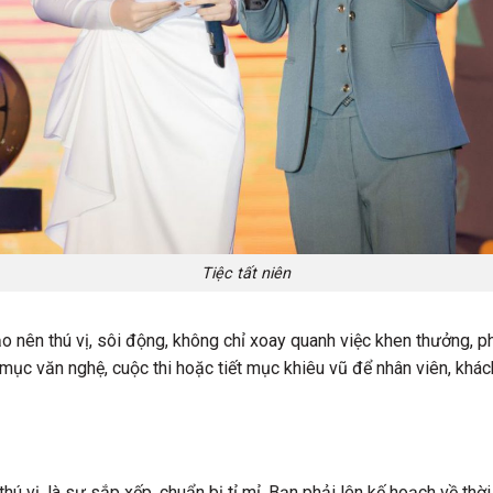
Tiệc tất niên
 nên thú vị, sôi động, không chỉ xoay quanh việc khen thưởng, ph
 mục văn nghệ, cuộc thi hoặc tiết mục khiêu vũ để nhân viên, khách
ú vị, là sự sắp xếp, chuẩn bị tỉ mỉ. Bạn phải lên kế hoạch về thời