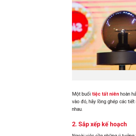
Một buổi
tiệc tất niên
hoàn hảo
vào đó, hãy lồng ghép các tiết
nhau.
2. Sắp xếp kế hoạch
Ngoài việc cần những ý tưởng th