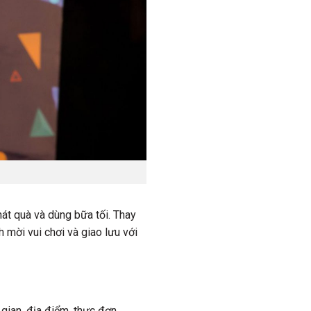
át quà và dùng bữa tối. Thay
 mời vui chơi và giao lưu với
 gian, địa điểm, thực đơn,