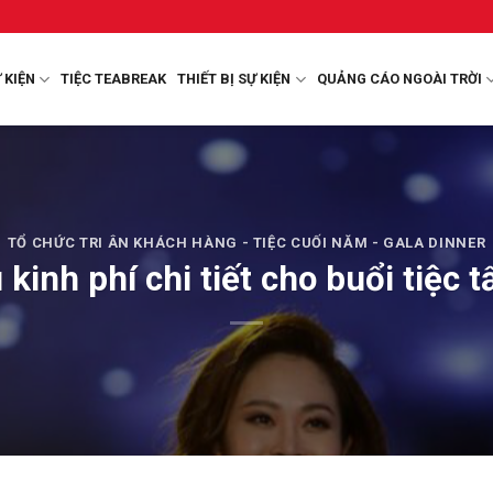
 KIỆN
TIỆC TEABREAK
THIẾT BỊ SỰ KIỆN
QUẢNG CÁO NGOÀI TRỜI
TỔ CHỨC TRI ÂN KHÁCH HÀNG - TIỆC CUỐI NĂM - GALA DINNER
 kinh phí chi tiết cho buổi tiệc t