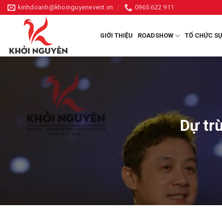
Skip
kinhdoanh@khoinguyenevent.vn
0965 622 911
to
content
GIỚI THIỆU
ROADSHOW
TỔ CHỨC SỰ
Dự trù