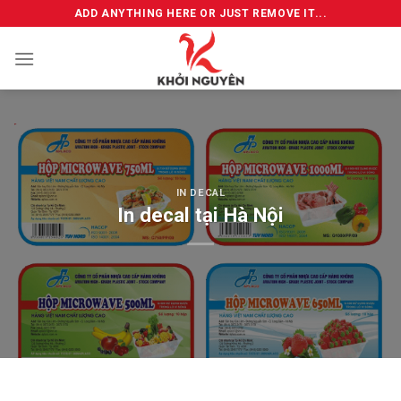
Skip
ADD ANYTHING HERE OR JUST REMOVE IT...
to
content
IN DECAL
In decal tại Hà Nội