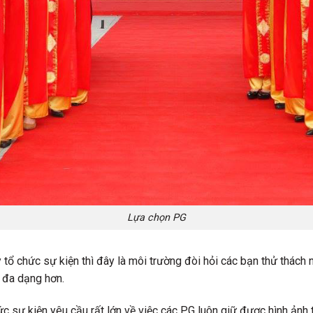
Lựa chọn PG
 tổ chức sự kiện thì đây là môi trường đòi hỏi các bạn thử thách n
g đa dạng hơn.
ức sự kiện yêu cầu rất lớn về việc các PG luôn giữ được hình ảnh t