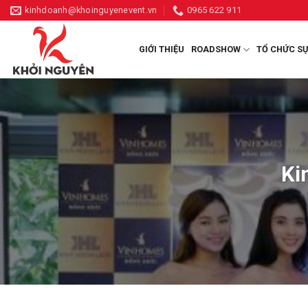
Skip
kinhdoanh@khoinguyenevent.vn
0965 622 911
to
content
GIỚI THIỆU
ROADSHOW
TỔ CHỨC SỰ
Ki