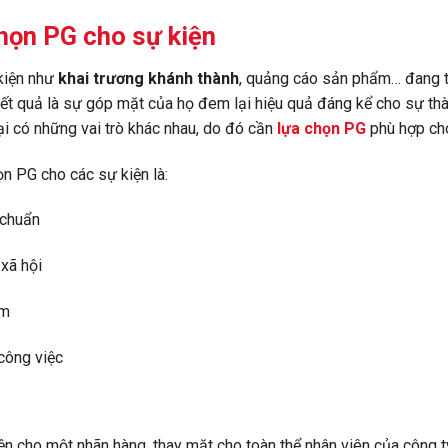
họn PG cho sự kiện
kiện như
khai trương khánh thành
, quảng cáo sản phẩm… đang tr
kết quả là sự góp mặt của họ đem lại hiệu quả đáng kể cho sự th
ại có những vai trò khác nhau, do đó cần
lựa chọn PG
phù hợp cho
ọn PG cho các sự kiện là:
 chuẩn
 xã hội
ảm
 công việc
 cho một nhãn hàng, thay mặt cho toàn thể nhân viên của công ty