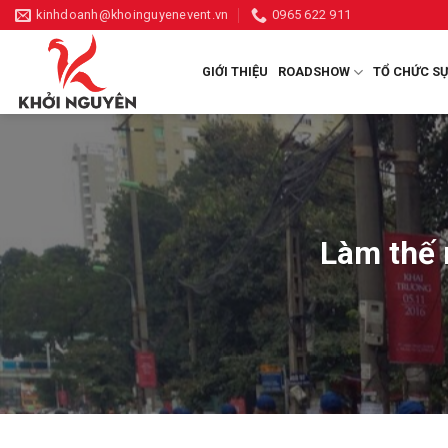
Skip
kinhdoanh@khoinguyenevent.vn
0965 622 911
to
content
GIỚI THIỆU
ROADSHOW
TỔ CHỨC SỰ
Làm thế 