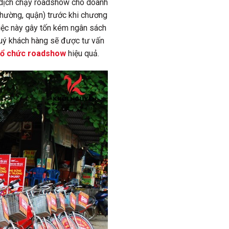
n dịch chạy roadshow cho doanh
phường, quận) trước khi chương
 Việc này gây tốn kém ngân sách
quý khách hàng sẽ được tư vấn
tổ chức roadshow
hiệu quả.