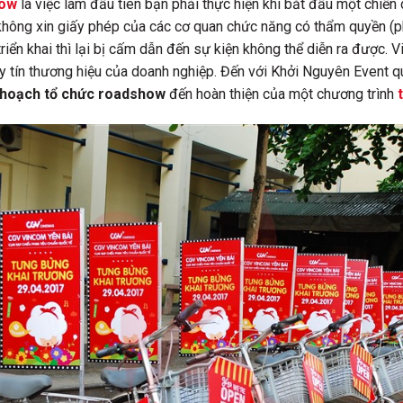
how
là việc làm đầu tiên bạn phải thực hiện khi bắt đầu một chiế
 không xin giấy phép của các cơ quan chức năng có thẩm quyền (
 triển khai thì lại bị cấm dẫn đến sự kiện không thể diễn ra được.
 tín thương hiệu của doanh nghiệp. Đến với Khởi Nguyên Event 
 hoạch tổ chức roadshow
đến hoàn thiện của một chương trình