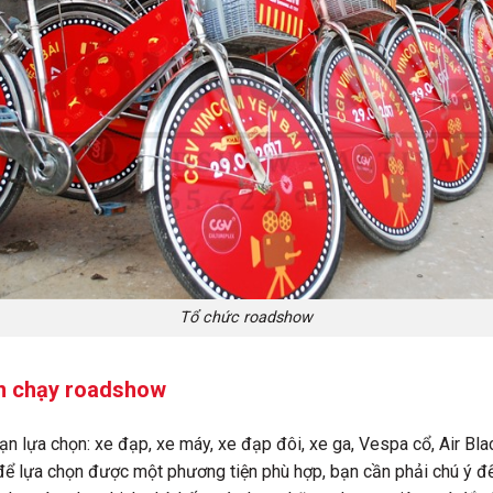
Tổ chức roadshow
ện chạy roadshow
ạn lựa chọn: xe đạp, xe máy, xe đạp đôi, xe ga, Vespa cổ, Air Bla
, để lựa chọn được một phương tiện phù hợp, bạn cần phải chú ý đế