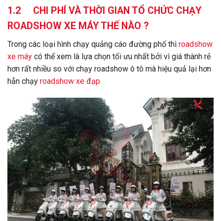
1.2 CHI PHÍ VÀ THỜI GIAN TỔ CHỨC CHẠY
ROADSHOW XE MÁY THẾ NÀO ?
Trong các loại hình chạy quảng cáo đường phố thì
roadshow
xe máy
có thể xem là lựa chọn tối ưu nhất bởi vì giá thành rẻ
hơn rất nhiều so với chạy roadshow ô tô mà hiệu quả lại hơn
hẳn chạy
roadshow xe đạp
.