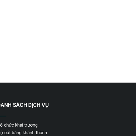
DANH SÁCH DỊCH VỤ
ổ chức khai trương
ộ cắt băng khánh thành