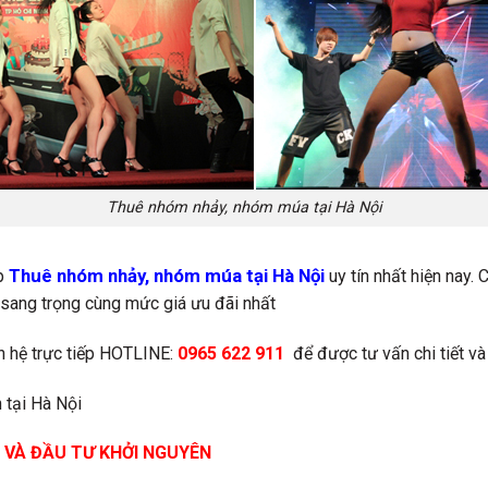
Thuê nhóm nhảy, nhóm múa tại Hà Nội
Thuê nhóm nhảy, nhóm múa tại Hà Nội
ấp
uy tín nhất hiện nay
ự sang trọng cùng mức giá ưu đãi nhất
ên hệ trực tiếp HOTLINE:
0965 622 911
để được tư vấn chi tiết và
 tại Hà Nội
 VÀ ĐẦU TƯ KHỞI NGUYÊN