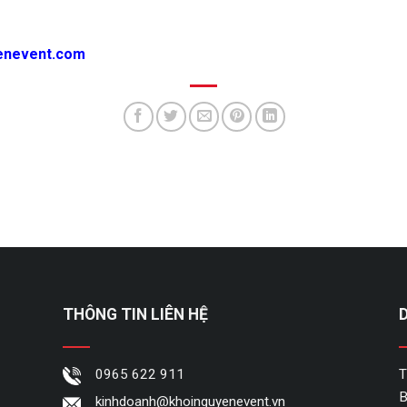
enevent.com
THÔNG TIN LIÊN HỆ
0965 622 911
T
B
kinhdoanh@khoinguyenevent.vn