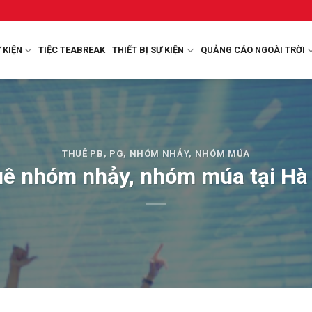
 KIỆN
TIỆC TEABREAK
THIẾT BỊ SỰ KIỆN
QUẢNG CÁO NGOÀI TRỜI
THUÊ PB, PG, NHÓM NHẢY, NHÓM MÚA
ê nhóm nhảy, nhóm múa tại Hà