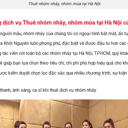
Thuê nhóm nhảy, nhóm múa tại Hà Nội
g dịch vụ Thuê nhóm nhảy, nhóm múa tại Hà Nội 
 người mẫu, nhóm nhảy của chúng tôi có ngoại hình bắt mắt, ấn t
ủa Khởi Nguyên luôn phong phú, đặc biệt và được đầu tư hơn các 
 tác viên với toàn bộ các nhóm nhảy tại Hà Nội, TPHCM; quý khác
ẽ giúp bạn lựa chọn theo tiêu chí, chi phí phù hợp hiệu quả cho k
ược kiểm duyệt chọn lọc đặc sắc qua nhiều chương trình, sự kiện 
hanh, ánh sáng, ca sĩ khi thuê dịch vụ nhóm nhảy.