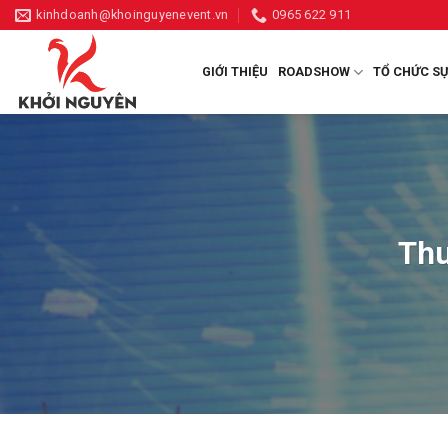
Skip
kinhdoanh@khoinguyenevent.vn
0965 622 911
to
content
GIỚI THIỆU
ROADSHOW
TỔ CHỨC SỰ
Thu