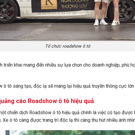
Tổ chức roadshow ô tô
h triển khai mang đến nhiều sự lựa chọn cho doanh nghiệp, phù hợ
 ô tô sáng tạo, độc lạ sẽ mang lại hiệu quả truyền thông cực lớn
 quảng cáo Roadshow ô tô hiệu quả
một chiến dịch Roadshow ô tô hiệu quả chính là việc có tạo được h
 Xe ô tô càng được trang trí độc lạ thì càng thu hút nhiều ánh nhì