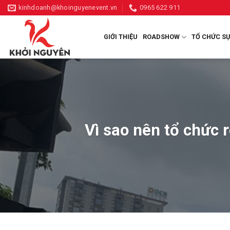
Skip
kinhdoanh@khoinguyenevent.vn
0965 622 911
to
content
GIỚI THIỆU
ROADSHOW
TỔ CHỨC SỰ
Vì sao nên tổ chức 