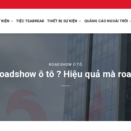
 KIỆN
TIỆC TEABREAK
THIẾT BỊ SỰ KIỆN
QUẢNG CÁO NGOÀI TRỜI
ROADSHOW Ô TÔ
roadshow ô tô ? Hiệu quả mà ro