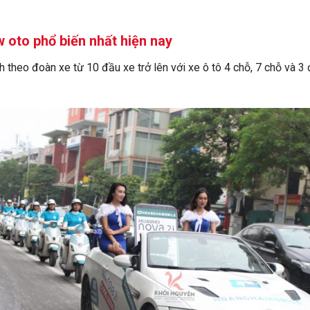
w oto phổ biến nhất hiện nay
h theo đoàn xe từ 10 đầu xe trở lên với xe ô tô 4 chỗ, 7 chỗ và 3 đ